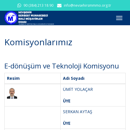
90 (384) 213 18 90
info@nevsehirsmmmo.org.tr
Toggl
navig
Komisyonlarımız
E-dönüşüm ve Teknoloji Komisyonu
Resim
Adı Soyadı
ÜMİT YOLAÇAR
ÜYE
SERKAN AYTAŞ
ÜYE