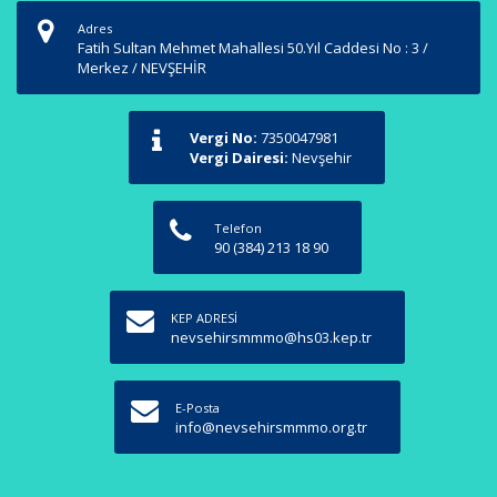
Adres
Fatih Sultan Mehmet Mahallesi 50.Yıl Caddesi No : 3 /
Merkez / NEVŞEHİR
Vergi No:
7350047981
Vergi Dairesi:
Nevşehir
Telefon
90 (384) 213 18 90
KEP ADRESİ
nevsehirsmmmo@hs03.kep.tr
E-Posta
info@nevsehirsmmmo.org.tr