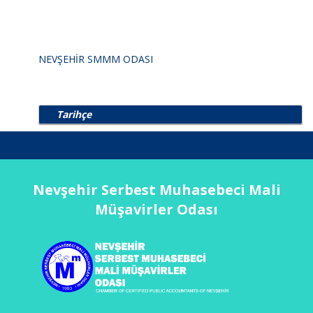
NEVŞEHİR SMMM ODASI
Tarihçe
Nevşehir Serbest Muhasebeci Mali
Müşavirler Odası