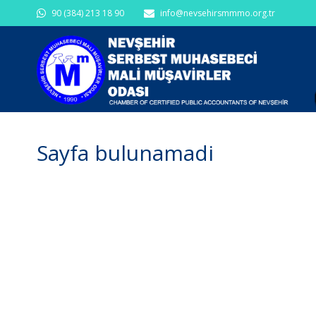
90 (384) 213 18 90
info@nevsehirsmmmo.org.tr
Sayfa bulunamadi