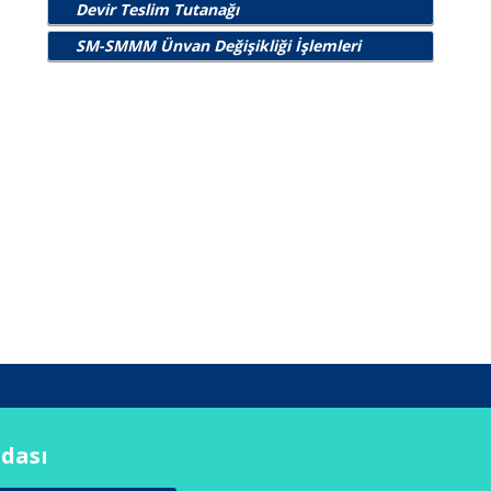
Devir Teslim Tutanağı
SM-SMMM Ünvan Değişikliği İşlemleri
Odası