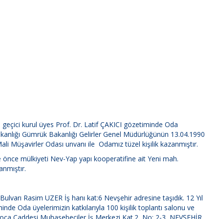
çici kurul üyes Prof. Dr. Latif ÇAKICI gözetiminde Oda
akanlığı Gümrük Bakanlığı Gelirler Genel Müdürlüğünün 13.04.1990
li Müşavirler Odası unvanı ile Odamız tüzel kişilik kazanmıştır.
önce mülkiyeti Nev-Yap yapı kooperatifine ait Yeni mah.
anmıştır.
lvarı Rasim UZER İş hanı kat:6 Nevşehir adresine taşıdık. 12 Yıl
nde Oda üyelerimizin katkılarıyla 100 kişilik toplantı salonu ve
i Hoca Caddesi Muhasebeciler İş Merkezi Kat.2 No: 2-3 NEVŞEHİR