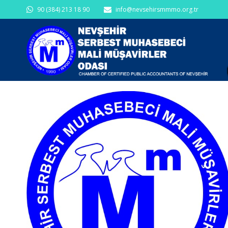
90 (384) 213 18 90
info@nevsehirsmmmo.org.tr