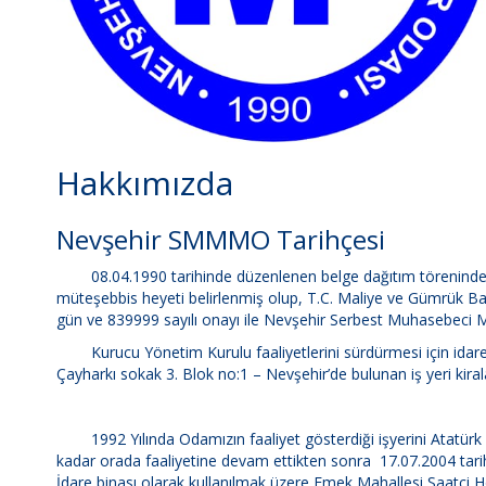
Hakkımızda
Nevşehir SMMMO Tarihçesi
08.04.1990 tarihinde düzenlenen belge dağıtım töreninde ge
müteşebbis heyeti belirlenmiş olup, T.C. Maliye ve Gümrük B
gün ve 839999 sayılı onayı ile Nevşehir Serbest Muhasebeci Ma
Kurucu Yönetim Kurulu faaliyetlerini sürdürmesi için idare 
Çayharkı sokak 3. Blok no:1 – Nevşehir’de bulunan iş yeri kiral
1992 Yılında Odamızın faaliyet gösterdiği işyerini Atatürk Bu
kadar orada faaliyetine devam ettikten sonra 17.07.2004 tarihi
İdare binası olarak kullanılmak üzere Emek Mahallesi Saatç