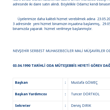
adresinde iki daire satın alındı. Böylelikle Odamız kendi binas
Üyelerimize daha kaliteli hizmet verebilmek adına 23.05.201
3 adresinde yeni hizmet binamızın inşaatına başlanmış, 29.0
binamızda yaparak hizmet verilmeye başlanmıştır.
NEVŞEHİR SERBEST MUHASEBECİLER MALİ MÜŞAVİRLER O
03.04.1990 TARİHLİ ODA MÜTEŞEBBİS HEYETİ GÖREV DAĞI
Başkan
:
Mustafa GÖMEÇ
Başkan Yardımcısı
:
Tuncer DÖRTKOL
Sekreter
:
Derviş DIRIK