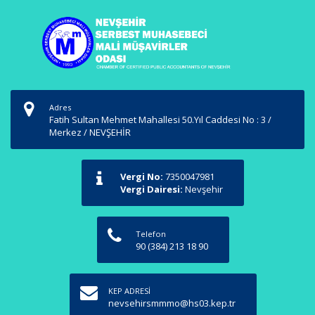
Adres
Fatih Sultan Mehmet Mahallesi 50.Yıl Caddesi No : 3 /
Merkez / NEVŞEHİR
Vergi No:
7350047981
Vergi Dairesi:
Nevşehir
Telefon
90 (384) 213 18 90
KEP ADRESİ
nevsehirsmmmo@hs03.kep.tr