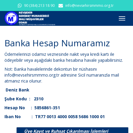
90 (384) 213 18 90
info@nevsehirsmmmo.org.tr
Toggl
navig
Banka Hesap Numaramız
Ödemelerinizi odamız veznesinde nakit veya kredi kartı ile
ödeyebilir veya aşağıdaki banka hesabına havale yapabilirsiniz.
Not: Banka havalelerinde dekontun bir nüshasını
info@nevsehirsmmmo.org.tr adresine Sicil numaranızla mail
atmanız rica olunur.
Deniz
Bank
Şube Kodu : 2310
Hesap No : 5856861-351
Iban No : TR77 0013 4000 0058 5686 1000 01
Üye Kayıt ve Ruhsat Çıkarılması İşlemleri