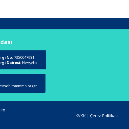
Odası
rgi No:
7350047981
rgi Dairesi:
Nevşehir
evsehirsmmmo.org.tr
lım
KVKK
|
Çerez Politikası