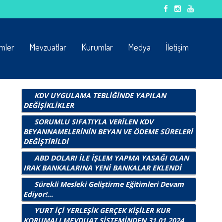
emler
Mevzuatlar
Kurumlar
Medya
İletişim
KDV UYGULAMA TEBLİĞİNDE YAPILAN
DEĞİŞİKLİKLER
SORUMLU SIFATIYLA VERİLEN KDV
BEYANNAMELERİNİN BEYAN VE ÖDEME SÜRELERİ
DEĞİŞTİRİLDİ
ABD DOLARI İLE İŞLEM YAPMA YASAĞI OLAN
IRAK BANKALARINA YENİ BANKALAR EKLENDİ
Sürekli Mesleki Geliştirme Eğitimleri Devam
Ediyor!...
YURT İÇİ YERLEŞİK GERÇEK KİŞİLER KUR
KORUMALI MEVDUAT SİSTEMİNDEN 31.01.2024