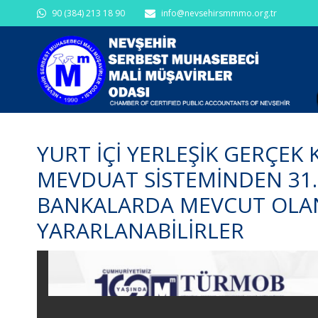
90 (384) 213 18 90
info@nevsehirsmmmo.org.tr
YURT İÇİ YERLEŞİK GERÇEK 
MEVDUAT SİSTEMİNDEN 31.0
BANKALARDA MEVCUT OLAN
YARARLANABİLİRLER