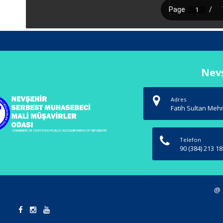
Nevş
Adres
Fatih Sultan Mehm
Telefon
90 (384) 213 18
@ 