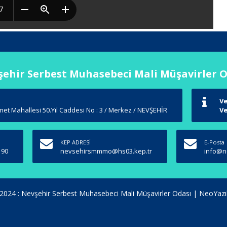
ehir Serbest Muhasebeci Mali Müşavirler 
Ve
et Mahallesi 50.Yıl Caddesi No : 3 / Merkez / NEVŞEHİR
Ve
KEP ADRESİ
E-Posta
 90
nevsehirsmmmo@hs03.kep.tr
info@n
2024 : Nevşehir Serbest Muhasebeci Mali Müşavirler Odası |
NeoYazı