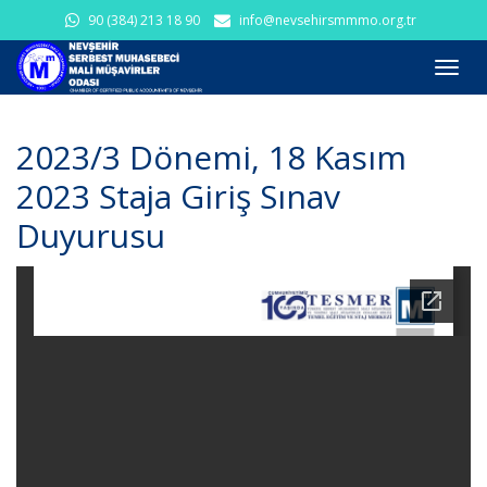
90 (384) 213 18 90
info@nevsehirsmmmo.org.tr
Toggl
navig
2023/3 Dönemi, 18 Kasım
2023 Staja Giriş Sınav
Duyurusu