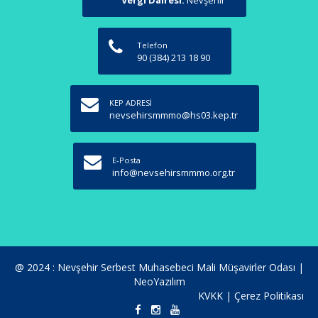
Vergi Dairesi:
Nevşehir
Telefon
90 (384) 213 18 90
KEP ADRESİ
nevsehirsmmmo@hs03.kep.tr
E-Posta
info@nevsehirsmmmo.org.tr
@ 2024 : Nevşehir Serbest Muhasebeci Mali Müşavirler Odası |
NeoYazılım
KVKK
|
Çerez Politikası