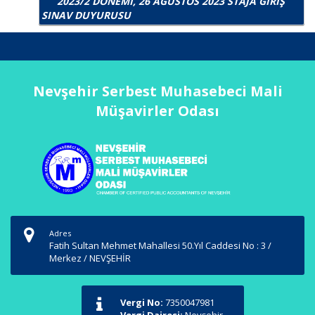
2023/2 DÖNEMİ, 26 AĞUSTOS 2023 STAJA GİRİŞ
SINAV DUYURUSU
Nevşehir Serbest Muhasebeci Mali
Müşavirler Odası
Adres
Fatih Sultan Mehmet Mahallesi 50.Yıl Caddesi No : 3 /
Merkez / NEVŞEHİR
Vergi No:
7350047981