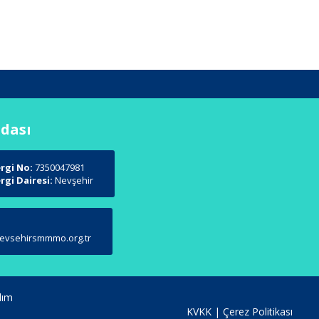
Odası
rgi No:
7350047981
rgi Dairesi:
Nevşehir
evsehirsmmmo.org.tr
lım
KVKK
|
Çerez Politikası