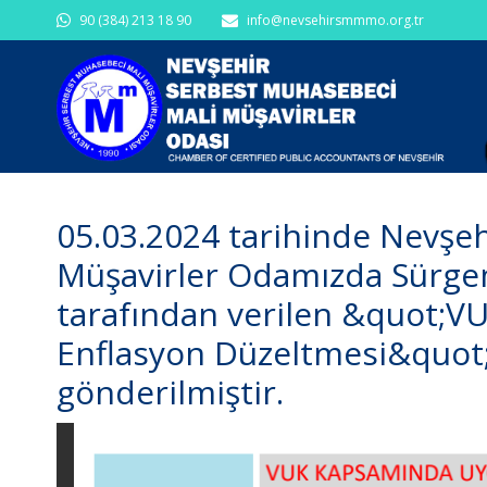
90 (384) 213 18 90
info@nevsehirsmmmo.org.tr
05.03.2024 tarihinde Nevşe
Müşavirler Odamızda Sürge
tarafından verilen &quot;
Enflasyon Düzeltmesi&quot; 
gönderilmiştir.