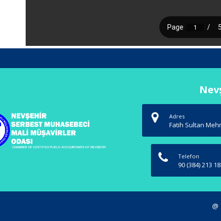
Nevş
Adres
Fatih Sultan Mehm
Telefon
90 (384) 213 18
@ 