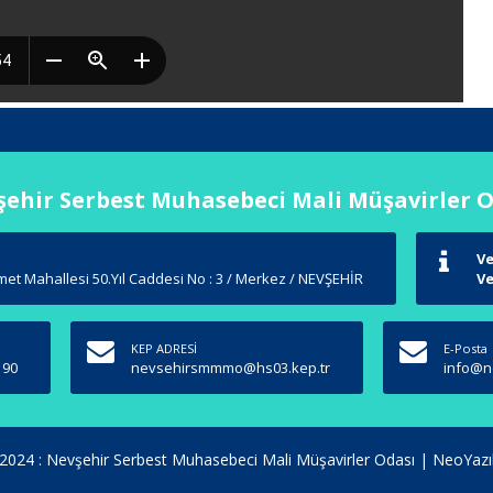
ehir Serbest Muhasebeci Mali Müşavirler 
Ve
et Mahallesi 50.Yıl Caddesi No : 3 / Merkez / NEVŞEHİR
Ve
KEP ADRESİ
E-Posta
 90
nevsehirsmmmo@hs03.kep.tr
info@n
2024 : Nevşehir Serbest Muhasebeci Mali Müşavirler Odası |
NeoYazı